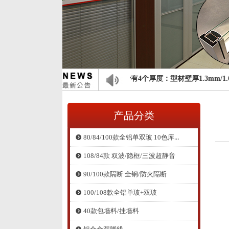
佰斯通高隔间： 现龙骨有4个厚度：型材壁厚1.3mm/1.6
产品分类
80/84/100款全铝单双玻 10色库存
뀹
108/84款 双波/隐框/三波超静音
뀹
90/100款隔断 全钢/防火隔断
뀹
100/108款全铝单玻+双玻
뀹
40款包墙料/挂墙料
뀹