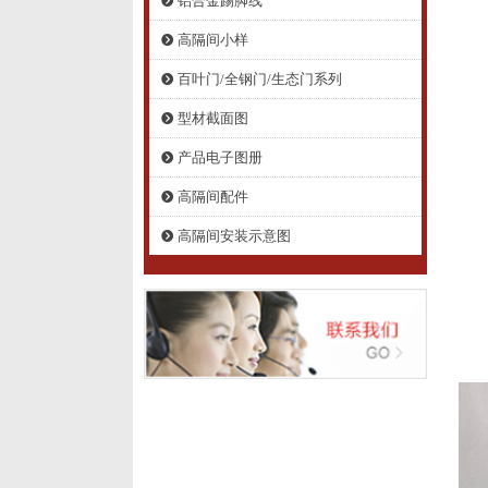
铝合金踢脚线
뀹
高隔间小样
뀹
百叶门/全钢门/生态门系列
뀹
型材截面图
뀹
产品电子图册
뀹
高隔间配件
뀹
高隔间安装示意图
뀹