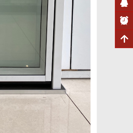
뀩
뀥
녕