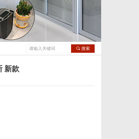
光白，澳洲红木转印，香槟电泳。新增：玫瑰金拉丝、香槟拉丝。40款包墙料，挂
끠
搜索
 新款